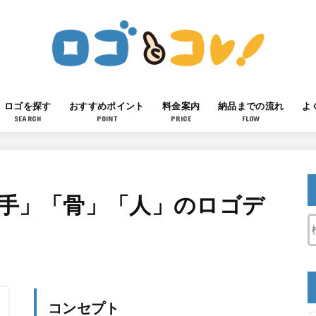
ロゴを探す
おすすめポイント
料金案内
納品までの流れ
よ
SEARCH
POINT
PRICE
FLOW
「手」「骨」「人」のロゴデ
コンセプト