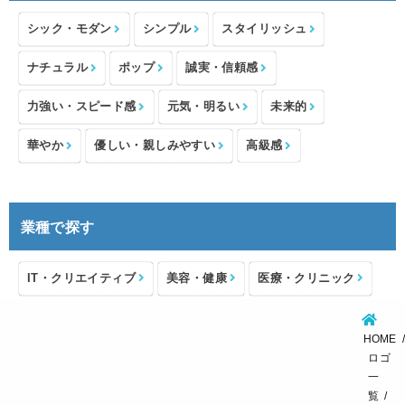
シック・モダン
シンプル
スタイリッシュ
ナチュラル
ポップ
誠実・信頼感
力強い・スピード感
元気・明るい
未来的
華やか
優しい・親しみやすい
高級感
業種で探す
IT・クリエイティブ
美容・健康
医療・クリニック
介護・福祉
住宅・不動産
士業・コンサルタント
HOME
製造・メーカー
設備・物流
小売・物販
ロゴ
一
飲食・カフェレストラン
環境・教育
覧