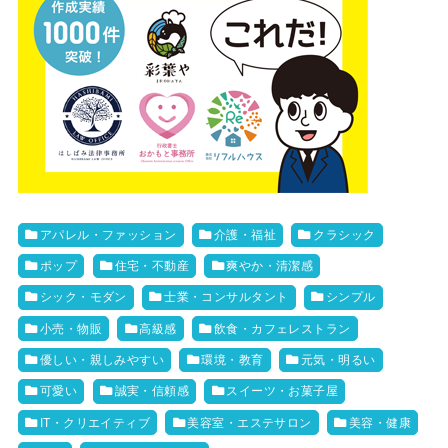
アパレル・ファッション
介護・福祉
クラシック
ポップ
住宅・不動産
爽やか・清潔感
シック・モダン
士業・コンサルタント
シンプル
小売・物販
高級感
飲食・カフェレストラン
優しい・親しみやすい
環境・教育
元気・明るい
可愛い
誠実・信頼感
スイーツ・お菓子屋
IT・クリエイティブ
美容室・エステサロン
美容・健康