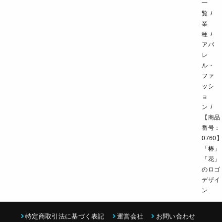
一
飲食・カフェレストラン
環境・教育
覧
業
スポーツ・アウトドア
種
アパ
レ
ル・
ファ
ッシ
ョ
ン
【商品
番号：
0760
「椿」
「花」
のロゴ
デザイ
ン
特定商取引法に基づく表記
運営会社
お問い合わせ