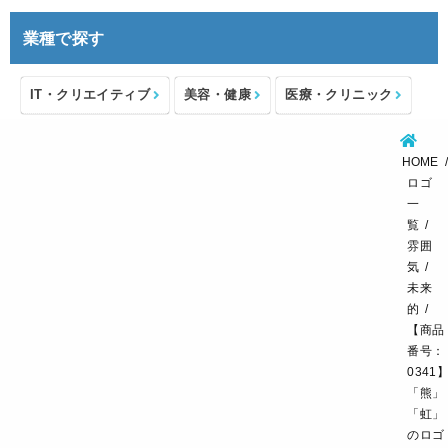
業種で探す
IT・クリエイティブ
美容・健康
医療・クリニック
介護・福祉
住宅・不動産
士業・コンサルタント
HOME
製造・メーカー
設備・物流
小売・物販
ロゴ
一
飲食・カフェレストラン
環境・教育
覧
雰囲
スポーツ・アウトドア
気
未来
的
【商品
番号：
0341
「熊」
「虹」
のロゴ