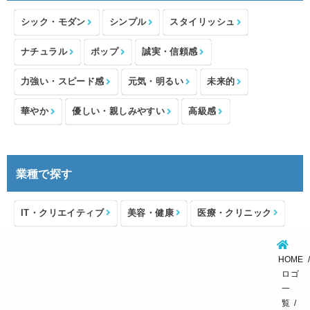
シック・モダン
シンプル
スタイリッシュ
ナチュラル
ポップ
誠実・信頼感
力強い・スピード感
元気・明るい
未来的
華やか
優しい・親しみやすい
高級感
業種で探す
IT・クリエイティブ
美容・健康
医療・クリニック
介護・福祉
住宅・不動産
士業・コンサルタント
HOME
製造・メーカー
設備・物流
小売・物販
ロゴ
一
飲食・カフェレストラン
環境・教育
覧