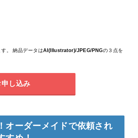
す。 納品データは
AI(Illustrator)/JPEG/PNG
の３点を
お申し込み
！オーダーメイドで依頼され
すすめ！