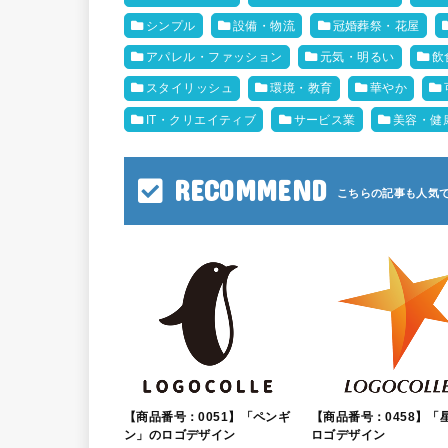
シンプル
設備・物流
冠婚葬祭・花屋
アパレル・ファッション
元気・明るい
飲
スタイリッシュ
環境・教育
華やか
IT・クリエイティブ
サービス業
美容・健
RECOMMEND
【商品番号：0051】「ペンギ
【商品番号：0458】「
ン」のロゴデザイン
ロゴデザイン