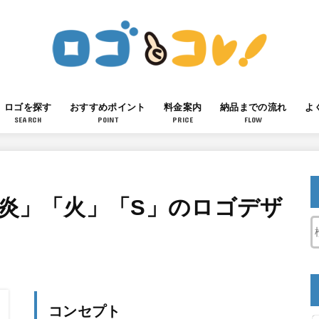
ロゴを探す
おすすめポイント
料金案内
納品までの流れ
よ
SEARCH
POINT
PRICE
FLOW
「炎」「火」「S」のロゴデザ
コンセプト