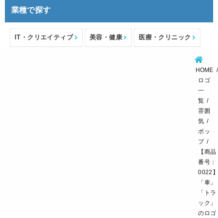
業種で探す
IT・クリエイティブ
美容・健康
医療・クリニック
介護・福祉
住宅・不動産
士業・コンサルタント
HOME
製造・メーカー
設備・物流
小売・物販
ロゴ
一
飲食・カフェレストラン
環境・教育
覧
雰囲
スポーツ・アウトドア
気
ポッ
プ
【商品
番号：
0022
「車」
「トラ
ック」
のロゴ