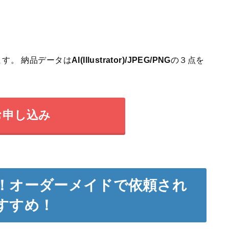
す。 納品データは
AI(Illustrator)/JPEG/PNG
の３点を
お申し込み
！オーダーメイドで依頼され
すすめ！