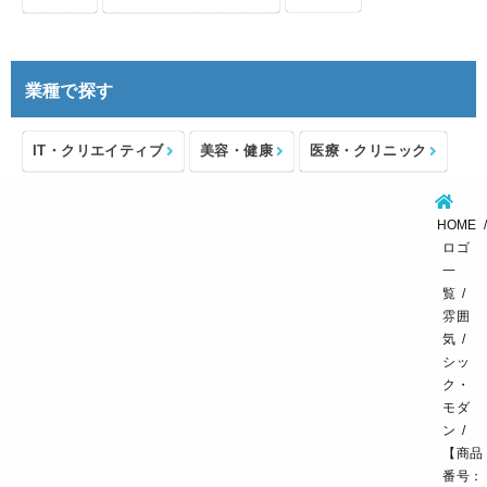
業種で探す
IT・クリエイティブ
美容・健康
医療・クリニック
介護・福祉
住宅・不動産
士業・コンサルタント
HOME
製造・メーカー
設備・物流
小売・物販
ロゴ
一
飲食・カフェレストラン
環境・教育
覧
雰囲
スポーツ・アウトドア
気
シッ
ク・
モダ
ン
【商品
番号：