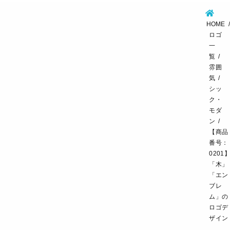
介護・福祉
住宅・不動産
士業・コンサルタント
HOME
製造・メーカー
設備・物流
小売・物販
ロゴ
一
飲食・カフェレストラン
環境・教育
覧
雰囲
スポーツ・アウトドア
気
シッ
ク・
モダ
ン
【商品
番号：
0201
「木」
「エン
ブレ
ム」の
ロゴデ
ザイン