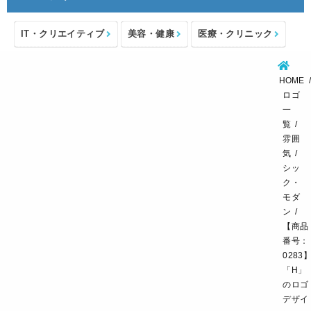
IT・クリエイティブ
美容・健康
医療・クリニック
介護・福祉
住宅・不動産
士業・コンサルタント
HOME
製造・メーカー
設備・物流
小売・物販
ロゴ
一
飲食・カフェレストラン
環境・教育
覧
雰囲
スポーツ・アウトドア
気
シッ
ク・
モダ
ン
【商品
番号：
0283
「H」
のロゴ
デザイ