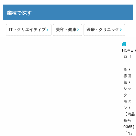
業種で探す
IT・クリエイティブ
美容・健康
医療・クリニック
介護・福祉
住宅・不動産
士業・コンサルタント
HOME
製造・メーカー
設備・物流
小売・物販
ロゴ
一
飲食・カフェレストラン
環境・教育
覧
雰囲
スポーツ・アウトドア
気
シッ
ク・
モダ
ン
【商品
番号：
0365
「N」