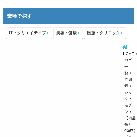
業種で探す
IT・クリエイティブ
美容・健康
医療・クリニック
介護・福祉
住宅・不動産
士業・コンサルタント
HOME
製造・メーカー
設備・物流
小売・物販
ロゴ
一
飲食・カフェレストラン
環境・教育
覧
雰囲
スポーツ・アウトドア
気
シッ
ク・
モダ
ン
【商品
番号：
0367