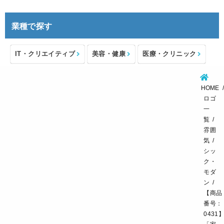
業種で探す
IT・クリエイティブ
美容・健康
医療・クリニック
介護・福祉
住宅・不動産
士業・コンサルタント
HOME
製造・メーカー
設備・物流
小売・物販
ロゴ
一
飲食・カフェレストラン
環境・教育
覧
雰囲
スポーツ・アウトドア
気
シッ
ク・
モダ
ン
【商品
番号：
0431