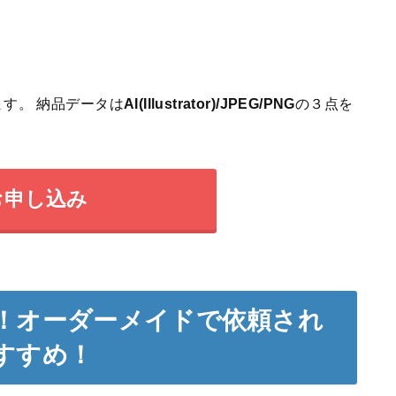
す。 納品データは
AI(Illustrator)/JPEG/PNG
の３点を
お申し込み
！オーダーメイドで依頼され
すすめ！