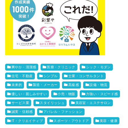
爽やか・清潔感
医療・クリニック
シック・モダン
住宅・不動産
シンプル
士業・コンサルタント
未来的
製造・メーカー
高級感
設備・物流
優しい・親しみやすい
小売・物販
力強い・スピード感
サービス業
スタイリッシュ
美容室・エステサロン
誠実・信頼感
アパレル・ファッション
IT・クリエイティブ
スポーツ・アウトドア
美容・健康