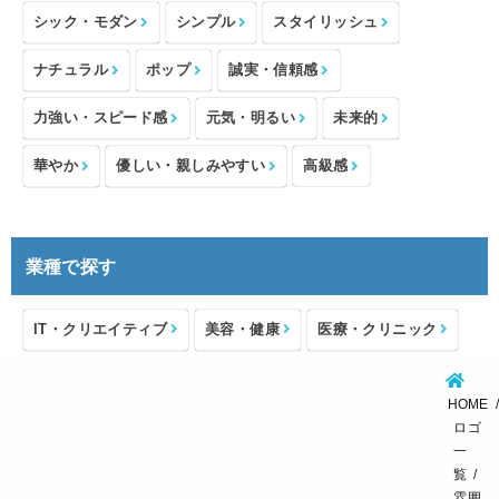
シック・モダン
シンプル
スタイリッシュ
ナチュラル
ポップ
誠実・信頼感
力強い・スピード感
元気・明るい
未来的
華やか
優しい・親しみやすい
高級感
業種で探す
IT・クリエイティブ
美容・健康
医療・クリニック
介護・福祉
住宅・不動産
士業・コンサルタント
HOME
製造・メーカー
設備・物流
小売・物販
ロゴ
一
飲食・カフェレストラン
環境・教育
覧
雰囲