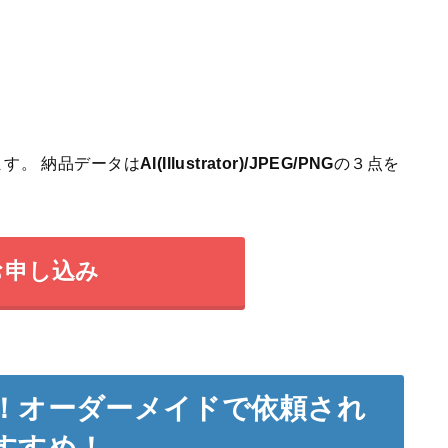
す。 納品データは
AI(Illustrator)/JPEG/PNG
の３点を
お申し込み
！オーダーメイドで依頼され
すすめ！