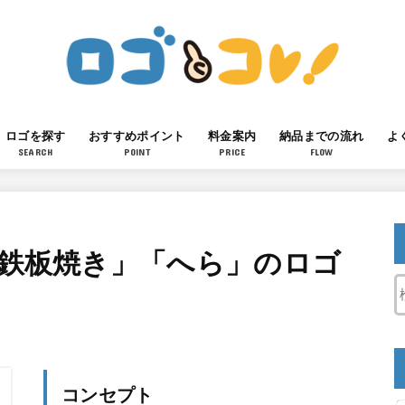
ロゴを探す
おすすめポイント
料金案内
納品までの流れ
よ
SEARCH
POINT
PRICE
FLOW
「鉄板焼き」「へら」のロゴ
コンセプト