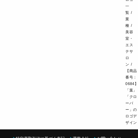
一
飲食・カフェレストラン
環境・教育
覧
業
スポーツ・アウトドア
種
美容
室・
エス
テサ
ロ
ン
【商品
番号：
0684
「葉」
「クロ
ーバ
ー」の
ロゴデ
ザイン