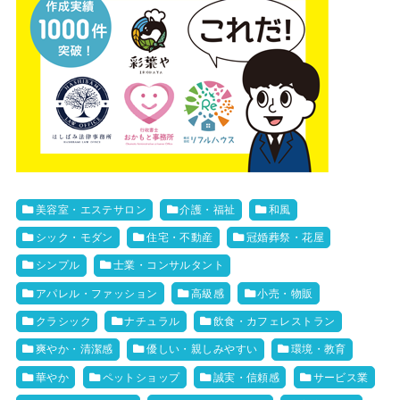
美容室・エステサロン
介護・福祉
和風
シック・モダン
住宅・不動産
冠婚葬祭・花屋
シンプル
士業・コンサルタント
アパレル・ファッション
高級感
小売・物販
クラシック
ナチュラル
飲食・カフェレストラン
爽やか・清潔感
優しい・親しみやすい
環境・教育
華やか
ペットショップ
誠実・信頼感
サービス業