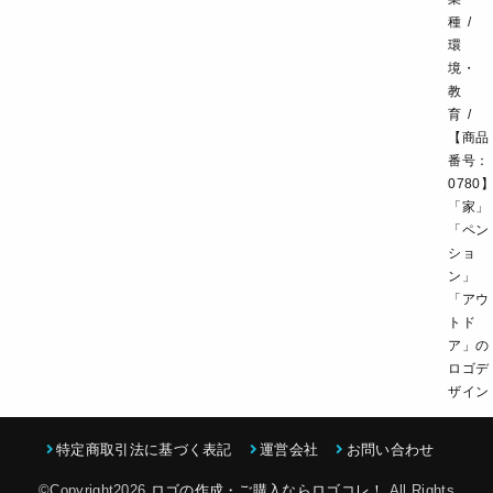
スポーツ・アウトドア
種
環
境・
教
育
【商品
番号：
0780
「家」
「ペン
ショ
ン」
「アウ
トド
ア」の
ロゴデ
ザイン
特定商取引法に基づく表記
運営会社
お問い合わせ
©Copyright2026
ロゴの作成・ご購入ならロゴコレ！
.All Rights