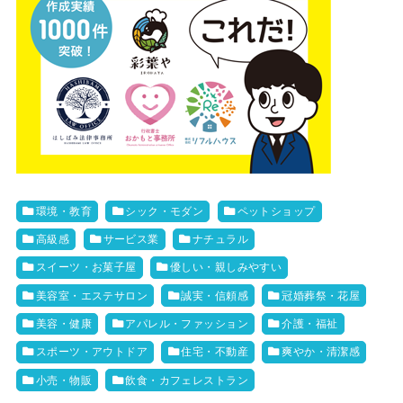
環境・教育
シック・モダン
ペットショップ
高級感
サービス業
ナチュラル
スイーツ・お菓子屋
優しい・親しみやすい
美容室・エステサロン
誠実・信頼感
冠婚葬祭・花屋
美容・健康
アパレル・ファッション
介護・福祉
スポーツ・アウトドア
住宅・不動産
爽やか・清潔感
小売・物販
飲食・カフェレストラン