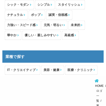
シック・モダン
シンプル
スタイリッシュ
ナチュラル
ポップ
誠実・信頼感
力強い・スピード感
元気・明るい
未来的
華やか
優しい・親しみやすい
高級感
業種で探す
IT・クリエイティブ
美容・健康
医療・クリニック
介護・福祉
住宅・不動産
士業・コンサルタント
HOME
製造・メーカー
設備・物流
小売・物販
ロゴ
一
飲食・カフェレストラン
環境・教育
覧
業