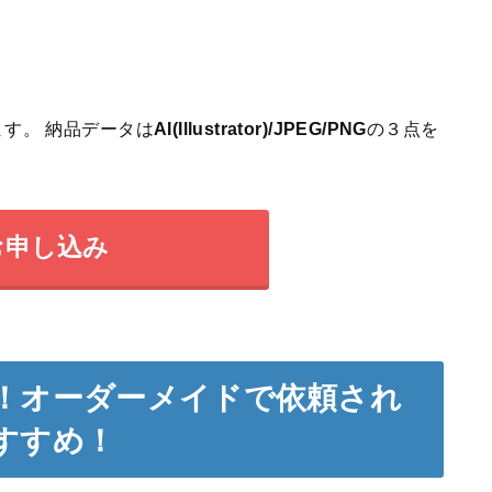
す。 納品データは
AI(Illustrator)/JPEG/PNG
の３点を
お申し込み
！オーダーメイドで依頼され
すすめ！