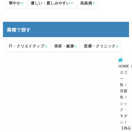
華やか
優しい・親しみやすい
高級感
業種で探す
IT・クリエイティブ
美容・健康
医療・クリニック
介護・福祉
住宅・不動産
士業・コンサルタント
HOME
製造・メーカー
設備・物流
小売・物販
ロゴ
一
飲食・カフェレストラン
環境・教育
覧
雰囲
スポーツ・アウトドア
気
シッ
ク・
モダ
ン
【商品