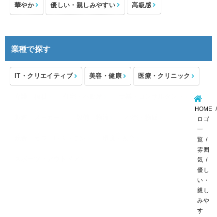
華やか
優しい・親しみやすい
高級感
業種で探す
IT・クリエイティブ
美容・健康
医療・クリニック
介護・福祉
住宅・不動産
士業・コンサルタント
HOME
製造・メーカー
設備・物流
小売・物販
ロゴ
一
飲食・カフェレストラン
環境・教育
覧
雰囲
スポーツ・アウトドア
気
優し
い・
親し
みや
す