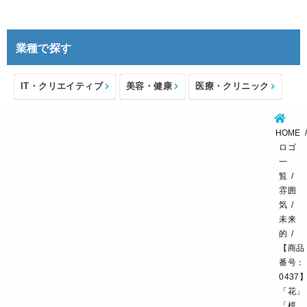
業種で探す
IT・クリエイティブ
美容・健康
医療・クリニック
介護・福祉
住宅・不動産
士業・コンサルタント
HOME
製造・メーカー
設備・物流
小売・物販
ロゴ
一
飲食・カフェレストラン
環境・教育
覧
雰囲
スポーツ・アウトドア
気
未来
的
【商品
番号：
0437
「花」
「模