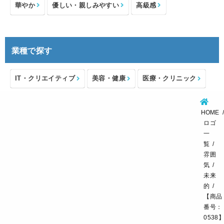
華やか
優しい・親しみやすい
高級感
業種で探す
IT・クリエイティブ
美容・健康
医療・クリニック
介護・福祉
住宅・不動産
士業・コンサルタント
HOME
製造・メーカー
設備・物流
小売・物販
ロゴ
一
飲食・カフェレストラン
環境・教育
覧
雰囲
スポーツ・アウトドア
気
未来
的
【商品
番号：
0538