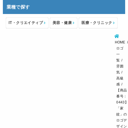
業種で探す
IT・クリエイティブ
美容・健康
医療・クリニック
介護・福祉
住宅・不動産
士業・コンサルタント
HOME
製造・メーカー
設備・物流
小売・物販
ロゴ
一
飲食・カフェレストラン
環境・教育
覧
雰囲
スポーツ・アウトドア
気
高級
感
【商品
番号：
0443
「家
紋」の
ロゴデ
ザイン