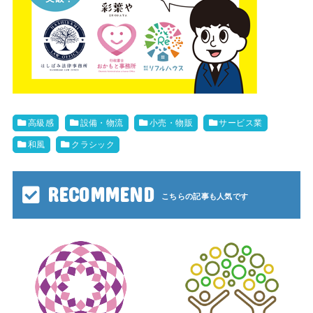
高級感
設備・物流
小売・物販
サービス業
和風
クラシック
RECOMMEND