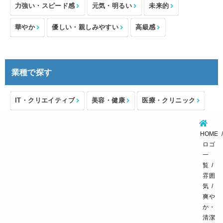
力強い・スピード感
元気・明るい
未来的
華やか
優しい・親しみやすい
高級感
業種で探す
IT・クリエイティブ
美容・健康
医療・クリニック
介護・福祉
住宅・不動産
士業・コンサルタント
HOME
製造・メーカー
設備・物流
小売・物販
ロゴ
一
飲食・カフェレストラン
環境・教育
覧
雰囲
スポーツ・アウトドア
気
爽や
か・
清潔