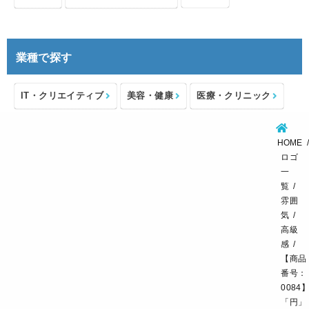
業種で探す
IT・クリエイティブ
美容・健康
医療・クリニック
介護・福祉
住宅・不動産
士業・コンサルタント
HOME
製造・メーカー
設備・物流
小売・物販
ロゴ
一
飲食・カフェレストラン
環境・教育
覧
雰囲
スポーツ・アウトドア
気
高級
感
【商品
番号：
0084
「円」