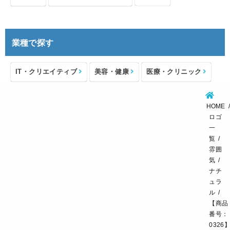
業種で探す
IT・クリエイティブ
美容・健康
医療・クリニック
介護・福祉
住宅・不動産
士業・コンサルタント
HOME
製造・メーカー
設備・物流
小売・物販
ロゴ
一
飲食・カフェレストラン
環境・教育
覧
雰囲
スポーツ・アウトドア
気
ナチ
ュラ
ル
【商品
番号：
0326