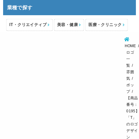
業種で探す
IT・クリエイティブ
美容・健康
医療・クリニック
介護・福祉
住宅・不動産
士業・コンサルタント
HOME
製造・メーカー
設備・物流
小売・物販
ロゴ
一
飲食・カフェレストラン
環境・教育
覧
雰囲
スポーツ・アウトドア
気
ポッ
プ
【商品
番号：
0195
「T」
のロゴ
デザイ
ン