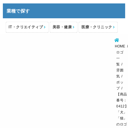
業種で探す
IT・クリエイティブ
美容・健康
医療・クリニック
介護・福祉
住宅・不動産
士業・コンサルタント
HOME
製造・メーカー
設備・物流
小売・物販
ロゴ
一
飲食・カフェレストラン
環境・教育
覧
雰囲
スポーツ・アウトドア
気
ポッ
プ
【商品
番号：
0412
「犬」
「猫」
のロゴ