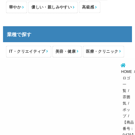
華やか
優しい・親しみやすい
高級感
業種で探す
IT・クリエイティブ
美容・健康
医療・クリニック
介護・福祉
住宅・不動産
士業・コンサルタント
HOME
製造・メーカー
設備・物流
小売・物販
ロゴ
一
飲食・カフェレストラン
環境・教育
覧
雰囲
スポーツ・アウトドア
気
ポッ
プ
【商品
番号：
0479