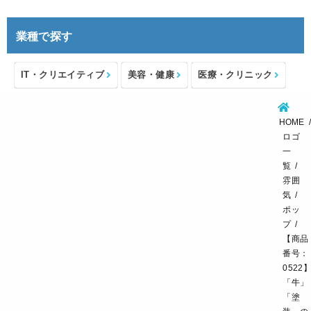
業種で探す
IT・クリエイティブ
美容・健康
医療・クリニック
介護・福祉
住宅・不動産
士業・コンサルタント
HOME
製造・メーカー
設備・物流
小売・物販
ロゴ
一
飲食・カフェレストラン
環境・教育
覧
雰囲
スポーツ・アウトドア
気
ポッ
プ
【商品
番号：
0522
「牛」
「塗