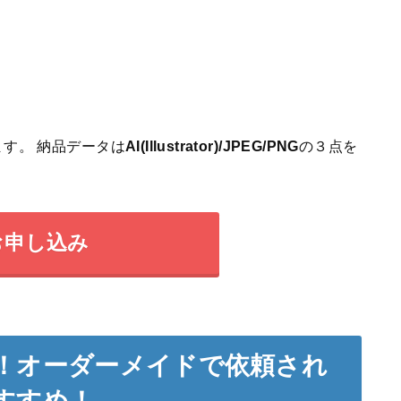
す。 納品データは
AI(Illustrator)/JPEG/PNG
の３点を
お申し込み
！オーダーメイドで依頼され
すすめ！