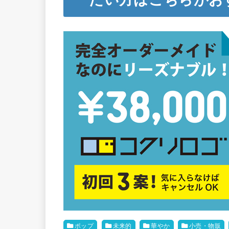
ポップ
未来的
華やか
小売・物販