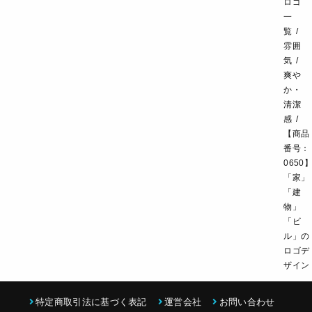
製造・メーカー
設備・物流
小売・物販
ロゴ
一
飲食・カフェレストラン
環境・教育
覧
雰囲
スポーツ・アウトドア
気
爽や
か・
清潔
感
【商品
番号：
0650
「家」
「建
物」
「ビ
ル」の
ロゴデ
ザイン
特定商取引法に基づく表記
運営会社
お問い合わせ