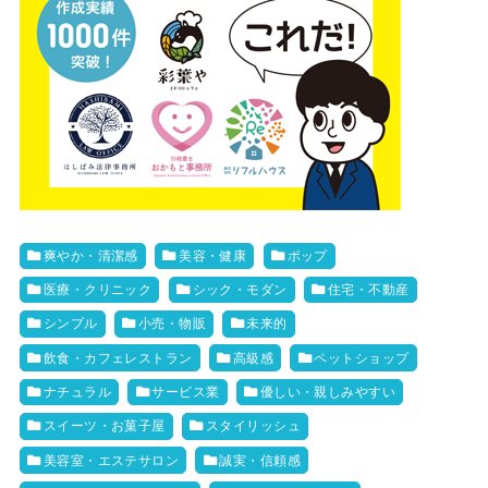
爽やか・清潔感
美容・健康
ポップ
医療・クリニック
シック・モダン
住宅・不動産
シンプル
小売・物販
未来的
飲食・カフェレストラン
高級感
ペットショップ
ナチュラル
サービス業
優しい・親しみやすい
スイーツ・お菓子屋
スタイリッシュ
美容室・エステサロン
誠実・信頼感