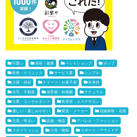
可愛い
美容・健康
ペットショップ
ポップ
医療・クリニック
サービス業
シンプル
介護・福祉
スイーツ・お菓子屋
未来的
住宅・不動産
保育園・幼稚園
ナチュラル
士業・コンサルタント
美容室・エステサロン
優しい・親しみやすい
製造・メーカー
冠婚葬祭・花屋
元気・明るい
設備・物流
アパレル・ファッション
スタイリッシュ
小売・物販
スポーツ・アウトドア