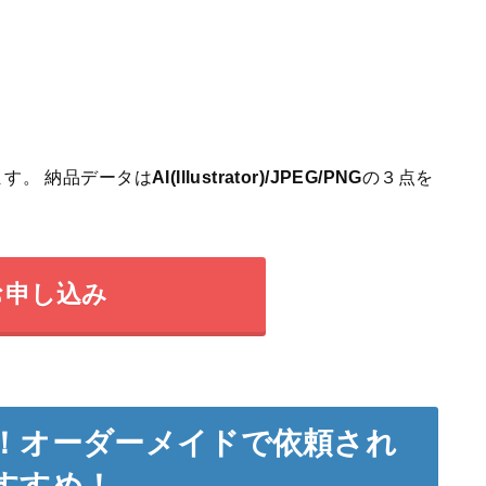
す。 納品データは
AI(Illustrator)/JPEG/PNG
の３点を
お申し込み
！オーダーメイドで依頼され
すすめ！