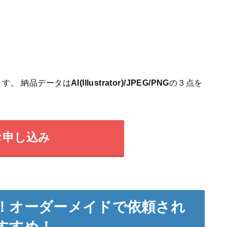
す。 納品データは
AI(Illustrator)/JPEG/PNG
の３点を
お申し込み
！オーダーメイドで依頼され
すすめ！