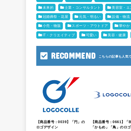
未来的
士業・コンサルタント
美容室・エ
冠婚葬祭・花屋
元気・明るい
設備・物流
小売・物販
スポーツ・アウトドア
華やか
IT・クリエイティブ
可愛い
美容・健康
RECOMMEND
【商品番号：0039】「円」の
【商品番号：0661】「
ロゴデザイン
「かもめ」「鳥」のロゴ