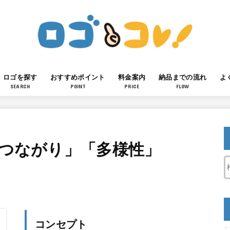
ロゴを探す
おすすめポイント
料金案内
納品までの流れ
よ
SEARCH
POINT
PRICE
FLOW
「つながり」「多様性」
コンセプト