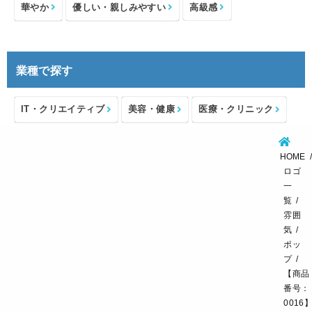
華やか
優しい・親しみやすい
高級感
業種で探す
IT・クリエイティブ
美容・健康
医療・クリニック
介護・福祉
住宅・不動産
士業・コンサルタント
HOME
製造・メーカー
設備・物流
小売・物販
ロゴ
一
飲食・カフェレストラン
環境・教育
覧
雰囲
スポーツ・アウトドア
気
ポッ
プ
【商品
番号：
0016