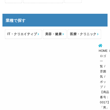
業種で探す
IT・クリエイティブ
美容・健康
医療・クリニック
介護・福祉
住宅・不動産
士業・コンサルタント
HOME
製造・メーカー
設備・物流
小売・物販
ロゴ
一
飲食・カフェレストラン
環境・教育
覧
雰囲
スポーツ・アウトドア
気
ポッ
プ
【商品
番号：
0017
「男」