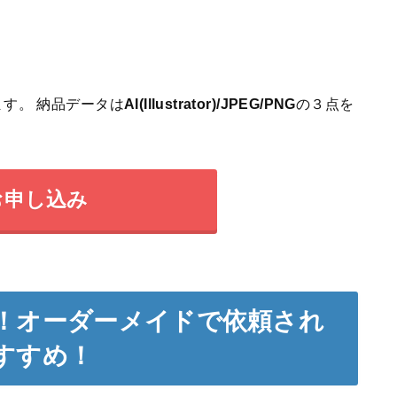
す。 納品データは
AI(Illustrator)/JPEG/PNG
の３点を
お申し込み
！オーダーメイドで依頼され
すすめ！