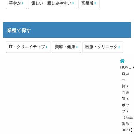
華やか
優しい・親しみやすい
高級感
業種で探す
IT・クリエイティブ
美容・健康
医療・クリニック
介護・福祉
住宅・不動産
士業・コンサルタント
HOME
製造・メーカー
設備・物流
小売・物販
ロゴ
一
飲食・カフェレストラン
環境・教育
覧
雰囲
スポーツ・アウトドア
気
ポッ
プ
【商品
番号：
0031