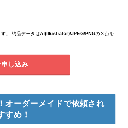
す。 納品データは
AI(Illustrator)/JPEG/PNG
の３点を
お申し込み
！オーダーメイドで依頼され
すすめ！