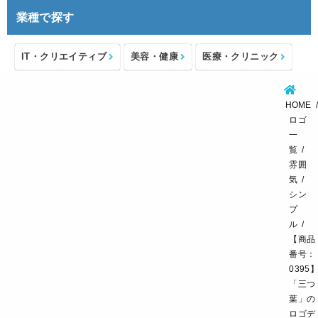
業種で探す
IT・クリエイティブ
美容・健康
医療・クリニック
介護・福祉
住宅・不動産
士業・コンサルタント
HOME
製造・メーカー
設備・物流
小売・物販
ロゴ
一
飲食・カフェレストラン
環境・教育
覧
雰囲
スポーツ・アウトドア
気
シン
プ
ル
【商品
番号：
0395
「三つ
葉」の
ロゴデ