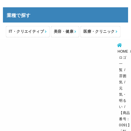
業種で探す
IT・クリエイティブ
美容・健康
医療・クリニック
介護・福祉
住宅・不動産
士業・コンサルタント
HOME
製造・メーカー
設備・物流
小売・物販
ロゴ
一
飲食・カフェレストラン
環境・教育
覧
雰囲
スポーツ・アウトドア
気
元
気・
明る
い
【商品
番号：
0091