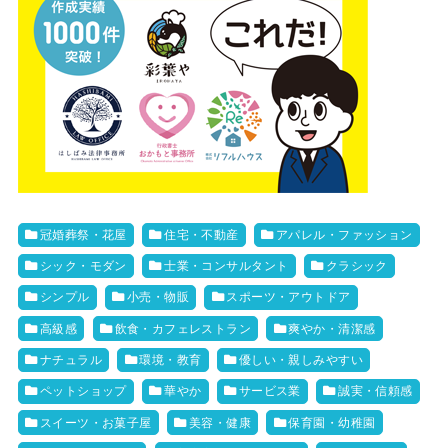
冠婚葬祭・花屋
住宅・不動産
アパレル・ファッション
シック・モダン
士業・コンサルタント
クラシック
シンプル
小売・物販
スポーツ・アウトドア
高級感
飲食・カフェレストラン
爽やか・清潔感
ナチュラル
環境・教育
優しい・親しみやすい
ペットショップ
華やか
サービス業
誠実・信頼感
スイーツ・お菓子屋
美容・健康
保育園・幼稚園