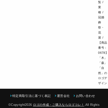
飲食・カフェレストラン
環境・教育
覧
業
スポーツ・アウトドア
種
冠婚
葬
祭・
花
屋
【商品
番号：
0678
「木」
「森」
「自
然」の
ロゴデ
ザイン
特定商取引法に基づく表記
運営会社
お問い合わせ
©Copyright2026
ロゴの作成・ご購入ならロゴコレ！
.All Rights