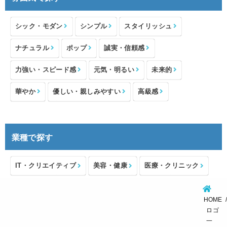
シック・モダン
シンプル
スタイリッシュ
ナチュラル
ポップ
誠実・信頼感
力強い・スピード感
元気・明るい
未来的
華やか
優しい・親しみやすい
高級感
業種で探す
IT・クリエイティブ
美容・健康
医療・クリニック
介護・福祉
住宅・不動産
士業・コンサルタント
HOME
製造・メーカー
設備・物流
小売・物販
ロゴ
一