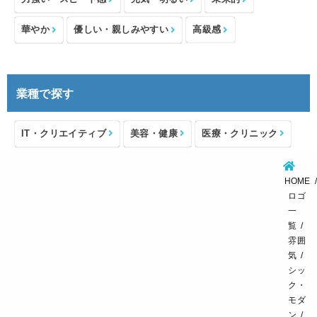
華やか
優しい・親しみやすい
高級感
業種で探す
IT・クリエイティブ
美容・健康
医療・クリニック
介護・福祉
住宅・不動産
士業・コンサルタント
HOME
製造・メーカー
設備・物流
小売・物販
ロゴ
一
飲食・カフェレストラン
環境・教育
覧
雰囲
スポーツ・アウトドア
気
シッ
ク・
モダ
ン