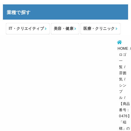
業種で探す
IT・クリエイティブ
美容・健康
医療・クリニック
介護・福祉
住宅・不動産
士業・コンサルタント
HOME
製造・メーカー
設備・物流
小売・物販
ロゴ
一
飲食・カフェレストラン
環境・教育
覧
雰囲
スポーツ・アウトドア
気
シン
プ
ル
【商品
番号：
0476
「稲
穂」の