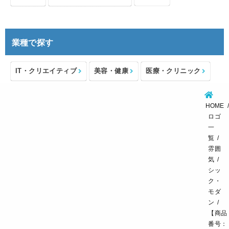
業種で探す
IT・クリエイティブ
美容・健康
医療・クリニック
介護・福祉
住宅・不動産
士業・コンサルタント
HOME
製造・メーカー
設備・物流
小売・物販
ロゴ
一
飲食・カフェレストラン
環境・教育
覧
雰囲
スポーツ・アウトドア
気
シッ
ク・
モダ
ン
【商品
番号：