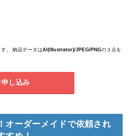
す。 納品データは
AI(Illustrator)/JPEG/PNG
の３点を
お申し込み
！オーダーメイドで依頼され
すすめ！