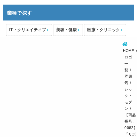
業種で探す
IT・クリエイティブ
美容・健康
医療・クリニック
介護・福祉
住宅・不動産
士業・コンサルタント
HOME
製造・メーカー
設備・物流
小売・物販
ロゴ
一
飲食・カフェレストラン
環境・教育
覧
雰囲
スポーツ・アウトドア
気
シッ
ク・
モダ
ン
【商品
番号：
0082
「リボ